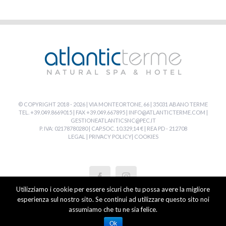
© COPYRIGHT 2018 -
2026 | VIA MONTEORTONE, 66 | 35031 ABANO TERME
TEL. +39.049.8669015 | FAX +39.049.667895 |
INFO@ATLANTICTERME.COM
|
GESTIONEATLANTICSNC@PEC.IT
P. IVA: 02178780280 | CAP.SOC. 10.329,14 € | REA PD - 212708
LEGAL
|
PRIVACY POLICY
|
COOKIES
Utilizziamo i cookie per essere sicuri che tu possa avere la migliore
esperienza sul nostro sito. Se continui ad utilizzare questo sito noi
assumiamo che tu ne sia felice.
Ok