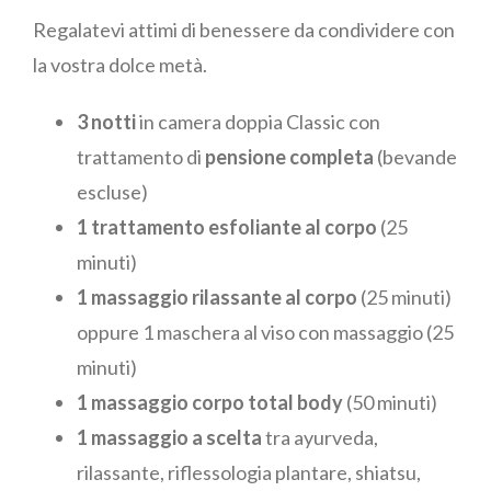
Regalatevi attimi di benessere da condividere con
la vostra dolce metà.
3 notti
in camera doppia Classic con
trattamento di
pensione completa
(bevande
escluse)
1 trattamento esfoliante al corpo
(25
minuti)
1 massaggio rilassante al corpo
(25 minuti)
oppure 1 maschera al viso con massaggio (25
minuti)
1 massaggio corpo total body
(50 minuti)
1 massaggio a scelta
tra ayurveda,
rilassante, riflessologia plantare, shiatsu,